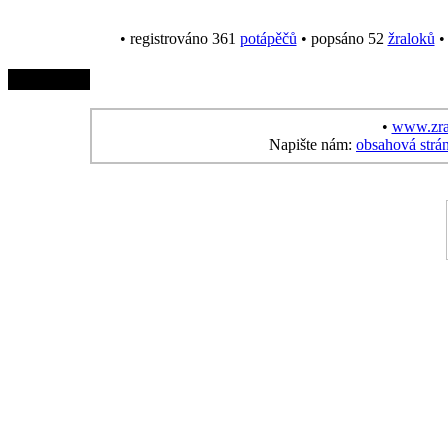
• registrováno 361
potápěčů
• popsáno 52
žraloků
• 
•
www.zra
Napište nám:
obsahová strá