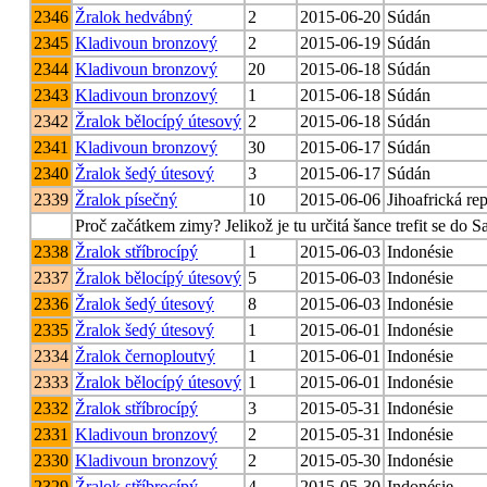
2346
Žralok hedvábný
2
2015-06-20
Súdán
2345
Kladivoun bronzový
2
2015-06-19
Súdán
2344
Kladivoun bronzový
20
2015-06-18
Súdán
2343
Kladivoun bronzový
1
2015-06-18
Súdán
2342
Žralok bělocípý útesový
2
2015-06-18
Súdán
2341
Kladivoun bronzový
30
2015-06-17
Súdán
2340
Žralok šedý útesový
3
2015-06-17
Súdán
2339
Žralok písečný
10
2015-06-06
Jihoafrická re
Proč začátkem zimy? Jelikož je tu určitá šance trefit se do 
2338
Žralok stříbrocípý
1
2015-06-03
Indonésie
2337
Žralok bělocípý útesový
5
2015-06-03
Indonésie
2336
Žralok šedý útesový
8
2015-06-03
Indonésie
2335
Žralok šedý útesový
1
2015-06-01
Indonésie
2334
Žralok černoploutvý
1
2015-06-01
Indonésie
2333
Žralok bělocípý útesový
1
2015-06-01
Indonésie
2332
Žralok stříbrocípý
3
2015-05-31
Indonésie
2331
Kladivoun bronzový
2
2015-05-31
Indonésie
2330
Kladivoun bronzový
2
2015-05-30
Indonésie
2329
Žralok stříbrocípý
4
2015-05-30
Indonésie