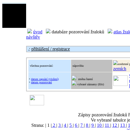
úvod
databáze pozorování žraloků
atlas žra
návštěv
.:
přihlášení / registrace
souhrnné 
všechna pozorování:
nápověda:
zemích
•
datum zapsání (vložení)
změna řazení
•
datum pozorování
vybrané záznamy (filtr)
Zápisy pozorování žraloků ř
Ve vybrané tabulce j
Strana: | 1 |
2
|
3
|
4
|
5
|
6
|
7
|
8
|
9
|
10
|
11
|
12
|
13
|