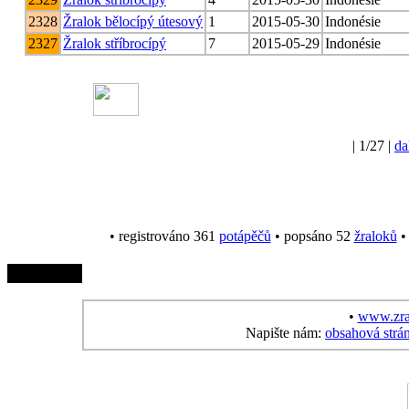
2328
Žralok bělocípý útesový
1
2015-05-30
Indonésie
2327
Žralok stříbrocípý
7
2015-05-29
Indonésie
| 1/27 |
da
• registrováno 361
potápěčů
• popsáno 52
žraloků
• 
•
www.zra
Napište nám:
obsahová strá