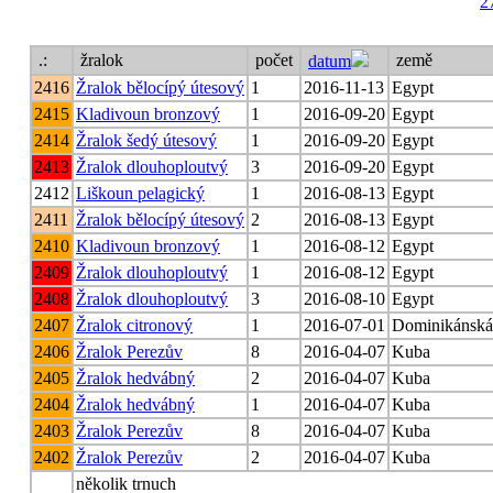
2
.:
žralok
počet
země
datum
2416
Žralok bělocípý útesový
1
2016-11-13
Egypt
2415
Kladivoun bronzový
1
2016-09-20
Egypt
2414
Žralok šedý útesový
1
2016-09-20
Egypt
2413
Žralok dlouhoploutvý
3
2016-09-20
Egypt
2412
Liškoun pelagický
1
2016-08-13
Egypt
2411
Žralok bělocípý útesový
2
2016-08-13
Egypt
2410
Kladivoun bronzový
1
2016-08-12
Egypt
2409
Žralok dlouhoploutvý
1
2016-08-12
Egypt
2408
Žralok dlouhoploutvý
3
2016-08-10
Egypt
2407
Žralok citronový
1
2016-07-01
Dominikánská 
2406
Žralok Perezův
8
2016-04-07
Kuba
2405
Žralok hedvábný
2
2016-04-07
Kuba
2404
Žralok hedvábný
1
2016-04-07
Kuba
2403
Žralok Perezův
8
2016-04-07
Kuba
2402
Žralok Perezův
2
2016-04-07
Kuba
několik trnuch