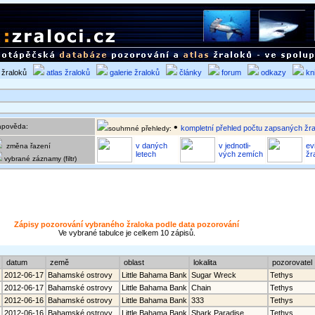
í žraloků
atlas žraloků
galerie žraloků
články
forum
odkazy
kn
•
pověda:
kompletní přehled počtu zapsaných žra
souhrnné přehledy:
v daných
v jednotli-
ev
změna řazení
letech
vých zemích
žr
vybrané záznamy (filtr)
Zápisy pozorování vybraného žraloka podle data pozorování
Ve vybrané tabulce je celkem 10 zápisů.
datum
země
oblast
lokalita
pozorovate
2012-06-17
Bahamské ostrovy
Little Bahama Bank
Sugar Wreck
Tethys
2012-06-17
Bahamské ostrovy
Little Bahama Bank
Chain
Tethys
2012-06-16
Bahamské ostrovy
Little Bahama Bank
333
Tethys
2012-06-16
Bahamské ostrovy
Little Bahama Bank
Shark Paradise
Tethys