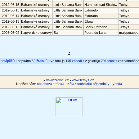
2012-06-15
Bahamské ostrovy
Little Bahama Bank
Hammerhead Shallow
Tethys
2012-06-15
Bahamské ostrovy
Little Bahama Bank
Eldorado
Tethys
2012-06-14
Bahamské ostrovy
Little Bahama Bank
Eldorado
Tethys
2012-06-13
Bahamské ostrovy
Little Bahama Bank
Elbow
Tethys
2012-06-12
Bahamské ostrovy
Little Bahama Bank
Shark Paradise
Tethys
2008-05-02
Kapverdske ostrovy
Sal
Pedro de Luna
malypotapec
.:
1
potápěčů
• popsáno 52
žraloků
• ve foru je 145
zápisů
• v galerii je 204
fotek
• zaznamenán
•
www.zraloci.cz
•
www.tethys.cz
Napište nám:
obsahová stránka - Kóta
•
technické připomínky - yenda