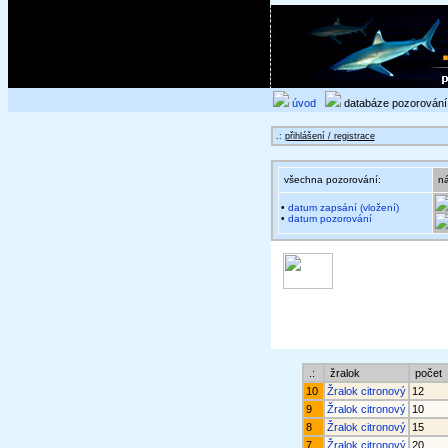
úvod
databáze pozorován
.:
přihlášení / registrace
všechna pozorování:
ná
•
datum zapsání (vložení)
•
datum pozorování
.:
žralok
počet
10
Žralok citronový
12
9
Žralok citronový
10
8
Žralok citronový
15
7
Žralok citronový
20