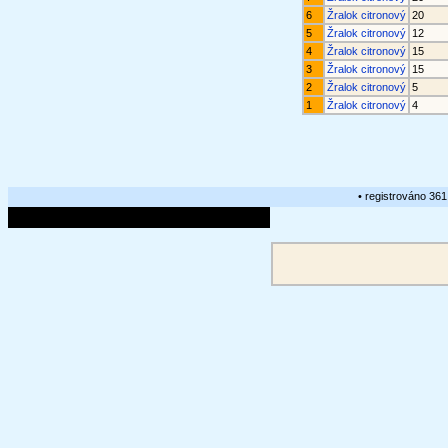
6
Žralok citronový
20
5
Žralok citronový
12
4
Žralok citronový
15
3
Žralok citronový
15
2
Žralok citronový
5
1
Žralok citronový
4
• registrováno 36