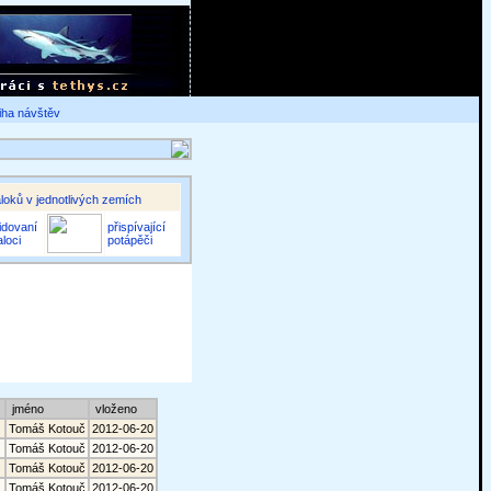
iha návštěv
loků v jednotlivých zemích
idovaní
přispívající
aloci
potápěči
l
jméno
vloženo
Tomáš Kotouč
2012-06-20
Tomáš Kotouč
2012-06-20
Tomáš Kotouč
2012-06-20
Tomáš Kotouč
2012-06-20