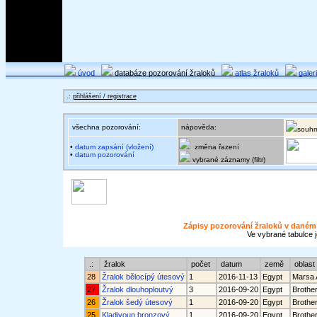
úvod
databáze pozorování žraloků
atlas žraloků
galer
.:
přihlášení / registrace
všechna pozorování:
nápověda:
souhr
•
datum zapsání (vložení)
změna řazení
•
datum pozorování
vybrané záznamy (filtr)
Zápisy pozorování žraloků v daném
Ve vybrané tabulce 
.:
žralok
počet
datum
země
oblas
28
Žralok bělocípý útesový
1
2016-11-13
Egypt
Marsa 
27
Žralok dlouhoploutvý
3
2016-09-20
Egypt
Brother
26
Žralok šedý útesový
1
2016-09-20
Egypt
Brother
25
Kladivoun bronzový
1
2016-09-20
Egypt
Brother