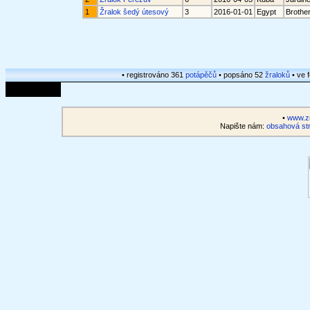
1
Žralok šedý útesový
3
2016-01-01
Egypt
Brother
• registrováno 361
potápěčů
• popsáno 52
žraloků
• ve 
•
www.zr
Napište nám:
obsahová str