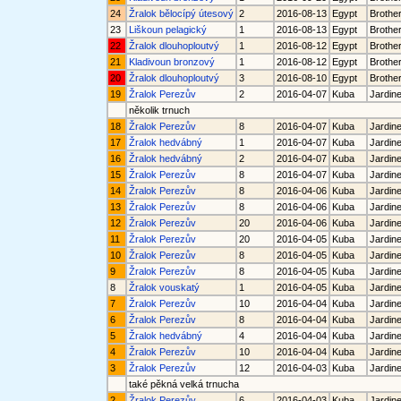
24
Žralok bělocípý útesový
2
2016-08-13
Egypt
Brother
23
Liškoun pelagický
1
2016-08-13
Egypt
Brother
22
Žralok dlouhoploutvý
1
2016-08-12
Egypt
Brother
21
Kladivoun bronzový
1
2016-08-12
Egypt
Brother
20
Žralok dlouhoploutvý
3
2016-08-10
Egypt
Brother
19
Žralok Perezův
2
2016-04-07
Kuba
Jardine
několik trnuch
18
Žralok Perezův
8
2016-04-07
Kuba
Jardine
17
Žralok hedvábný
1
2016-04-07
Kuba
Jardine
16
Žralok hedvábný
2
2016-04-07
Kuba
Jardine
15
Žralok Perezův
8
2016-04-07
Kuba
Jardine
14
Žralok Perezův
8
2016-04-06
Kuba
Jardine
13
Žralok Perezův
8
2016-04-06
Kuba
Jardine
12
Žralok Perezův
20
2016-04-06
Kuba
Jardine
11
Žralok Perezův
20
2016-04-05
Kuba
Jardine
10
Žralok Perezův
8
2016-04-05
Kuba
Jardine
9
Žralok Perezův
8
2016-04-05
Kuba
Jardine
8
Žralok vouskatý
1
2016-04-05
Kuba
Jardine
7
Žralok Perezův
10
2016-04-04
Kuba
Jardine
6
Žralok Perezův
8
2016-04-04
Kuba
Jardine
5
Žralok hedvábný
4
2016-04-04
Kuba
Jardine
4
Žralok Perezův
10
2016-04-04
Kuba
Jardine
3
Žralok Perezův
12
2016-04-03
Kuba
Jardine
také pěkná velká trnucha
2
Žralok Perezův
6
2016-04-03
Kuba
Jardine