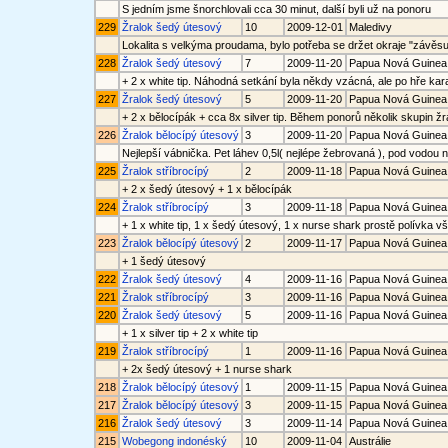
S jedním jsme šnorchlovali cca 30 minut, další byli už na ponoru
229
Žralok šedý útesový
10
2009-12-01
Maledivy
Lokalita s velkýma proudama, bylo potřeba se držet okraje "závěs
228
Žralok šedý útesový
7
2009-11-20
Papua Nová Guinea
+ 2 x white tip. Náhodná setkání byla někdy vzácná, ale po hře kar
227
Žralok šedý útesový
5
2009-11-20
Papua Nová Guinea
+ 2 x bělocípák + cca 8x silver tip. Během ponorů několik skupin 
226
Žralok bělocípý útesový
3
2009-11-20
Papua Nová Guinea
Nejlepší vábnička. Pet láhev 0,5l( nejlépe žebrovaná ), pod vodou 
225
Žralok stříbrocípý
2
2009-11-18
Papua Nová Guinea
+ 2 x šedý útesový + 1 x bělocípák
224
Žralok stříbrocípý
3
2009-11-18
Papua Nová Guinea
+ 1 x white tip, 1 x šedý útesový, 1 x nurse shark prostě polívka vš
223
Žralok bělocípý útesový
2
2009-11-17
Papua Nová Guinea
+ 1 šedý útesový
222
Žralok šedý útesový
4
2009-11-16
Papua Nová Guinea
221
Žralok stříbrocípý
3
2009-11-16
Papua Nová Guinea
220
Žralok šedý útesový
5
2009-11-16
Papua Nová Guinea
+ 1 x silver tip + 2 x white tip
219
Žralok stříbrocípý
1
2009-11-16
Papua Nová Guinea
+ 2x šedý útesový + 1 nurse shark
218
Žralok bělocípý útesový
1
2009-11-15
Papua Nová Guinea
217
Žralok bělocípý útesový
3
2009-11-15
Papua Nová Guinea
216
Žralok šedý útesový
3
2009-11-14
Papua Nová Guinea
215
Wobegong indonéský
10
2009-11-04
Austrálie