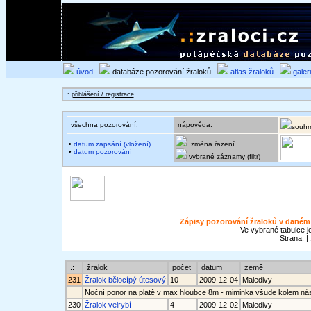
úvod
databáze pozorování žraloků
atlas žraloků
galer
.:
přihlášení / registrace
všechna pozorování:
nápověda:
souhr
•
datum zapsání (vložení)
změna řazení
•
datum pozorování
vybrané záznamy (filtr)
Zápisy pozorování žraloků v daném
Ve vybrané tabulce j
Strana: | 
.:
žralok
počet
datum
země
231
Žralok bělocípý útesový
10
2009-12-04
Maledivy
Noční ponor na platě v max hloubce 8m - miminka všude kolem nás 
230
Žralok velrybí
4
2009-12-02
Maledivy