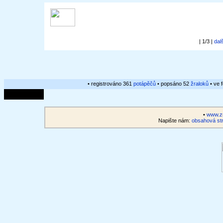
| 1/3 |
dal
• registrováno 361
potápěčů
• popsáno 52
žraloků
• ve 
•
www.zr
Napište nám:
obsahová str