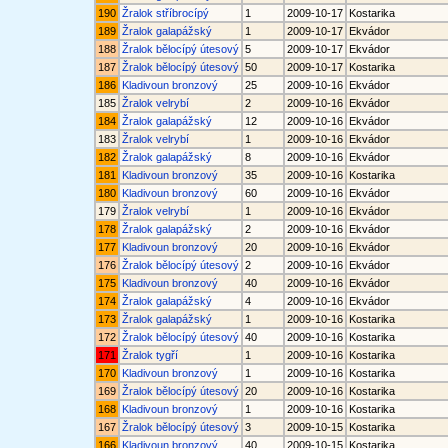
190
Žralok stříbrocípý
1
2009-10-17
Kostarika
189
Žralok galapážský
1
2009-10-17
Ekvádor
188
Žralok bělocípý útesový
5
2009-10-17
Ekvádor
187
Žralok bělocípý útesový
50
2009-10-17
Kostarika
186
Kladivoun bronzový
25
2009-10-16
Ekvádor
185
Žralok velrybí
2
2009-10-16
Ekvádor
184
Žralok galapážský
12
2009-10-16
Ekvádor
183
Žralok velrybí
1
2009-10-16
Ekvádor
182
Žralok galapážský
8
2009-10-16
Ekvádor
181
Kladivoun bronzový
35
2009-10-16
Kostarika
180
Kladivoun bronzový
60
2009-10-16
Ekvádor
179
Žralok velrybí
1
2009-10-16
Ekvádor
178
Žralok galapážský
2
2009-10-16
Ekvádor
177
Kladivoun bronzový
20
2009-10-16
Ekvádor
176
Žralok bělocípý útesový
2
2009-10-16
Ekvádor
175
Kladivoun bronzový
40
2009-10-16
Ekvádor
174
Žralok galapážský
4
2009-10-16
Ekvádor
173
Žralok galapážský
1
2009-10-16
Kostarika
172
Žralok bělocípý útesový
40
2009-10-16
Kostarika
171
Žralok tygří
1
2009-10-16
Kostarika
170
Kladivoun bronzový
1
2009-10-16
Kostarika
169
Žralok bělocípý útesový
20
2009-10-16
Kostarika
168
Kladivoun bronzový
1
2009-10-16
Kostarika
167
Žralok bělocípý útesový
3
2009-10-15
Kostarika
166
Kladivoun bronzový
40
2009-10-15
Kostarika