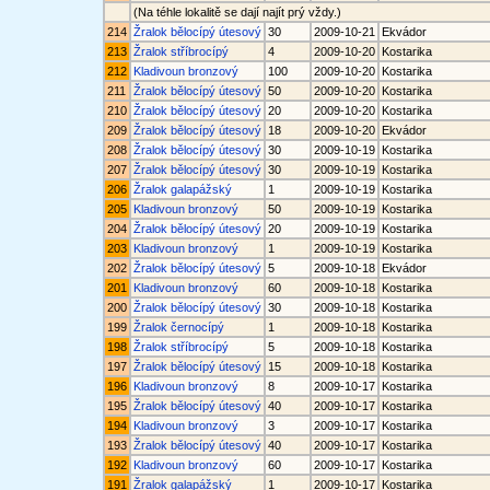
(Na téhle lokalitě se dají najít prý vždy.)
214
Žralok bělocípý útesový
30
2009-10-21
Ekvádor
213
Žralok stříbrocípý
4
2009-10-20
Kostarika
212
Kladivoun bronzový
100
2009-10-20
Kostarika
211
Žralok bělocípý útesový
50
2009-10-20
Kostarika
210
Žralok bělocípý útesový
20
2009-10-20
Kostarika
209
Žralok bělocípý útesový
18
2009-10-20
Ekvádor
208
Žralok bělocípý útesový
30
2009-10-19
Kostarika
207
Žralok bělocípý útesový
30
2009-10-19
Kostarika
206
Žralok galapážský
1
2009-10-19
Kostarika
205
Kladivoun bronzový
50
2009-10-19
Kostarika
204
Žralok bělocípý útesový
20
2009-10-19
Kostarika
203
Kladivoun bronzový
1
2009-10-19
Kostarika
202
Žralok bělocípý útesový
5
2009-10-18
Ekvádor
201
Kladivoun bronzový
60
2009-10-18
Kostarika
200
Žralok bělocípý útesový
30
2009-10-18
Kostarika
199
Žralok černocípý
1
2009-10-18
Kostarika
198
Žralok stříbrocípý
5
2009-10-18
Kostarika
197
Žralok bělocípý útesový
15
2009-10-18
Kostarika
196
Kladivoun bronzový
8
2009-10-17
Kostarika
195
Žralok bělocípý útesový
40
2009-10-17
Kostarika
194
Kladivoun bronzový
3
2009-10-17
Kostarika
193
Žralok bělocípý útesový
40
2009-10-17
Kostarika
192
Kladivoun bronzový
60
2009-10-17
Kostarika
191
Žralok galapážský
1
2009-10-17
Kostarika