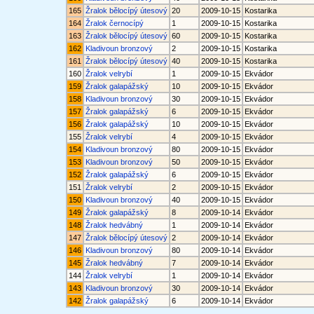
165
Žralok bělocípý útesový
20
2009-10-15
Kostarika
164
Žralok černocípý
1
2009-10-15
Kostarika
163
Žralok bělocípý útesový
60
2009-10-15
Kostarika
162
Kladivoun bronzový
2
2009-10-15
Kostarika
161
Žralok bělocípý útesový
40
2009-10-15
Kostarika
160
Žralok velrybí
1
2009-10-15
Ekvádor
159
Žralok galapážský
10
2009-10-15
Ekvádor
158
Kladivoun bronzový
30
2009-10-15
Ekvádor
157
Žralok galapážský
6
2009-10-15
Ekvádor
156
Žralok galapážský
10
2009-10-15
Ekvádor
155
Žralok velrybí
4
2009-10-15
Ekvádor
154
Kladivoun bronzový
80
2009-10-15
Ekvádor
153
Kladivoun bronzový
50
2009-10-15
Ekvádor
152
Žralok galapážský
6
2009-10-15
Ekvádor
151
Žralok velrybí
2
2009-10-15
Ekvádor
150
Kladivoun bronzový
40
2009-10-15
Ekvádor
149
Žralok galapážský
8
2009-10-14
Ekvádor
148
Žralok hedvábný
1
2009-10-14
Ekvádor
147
Žralok bělocípý útesový
2
2009-10-14
Ekvádor
146
Kladivoun bronzový
80
2009-10-14
Ekvádor
145
Žralok hedvábný
7
2009-10-14
Ekvádor
144
Žralok velrybí
1
2009-10-14
Ekvádor
143
Kladivoun bronzový
30
2009-10-14
Ekvádor
142
Žralok galapážský
6
2009-10-14
Ekvádor