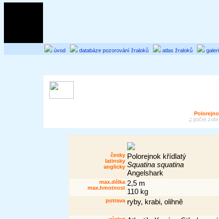
úvod
databáze pozorování žraloků
atlas žraloků
galer
Polorejno
.:
počet zobr
česky
Polorejnok křídlatý
latinsky
Squatina squatina
anglicky
Angelshark
max.délka
2,5 m
max.hmotnost
110 kg
potrava
ryby, krabi, olihně