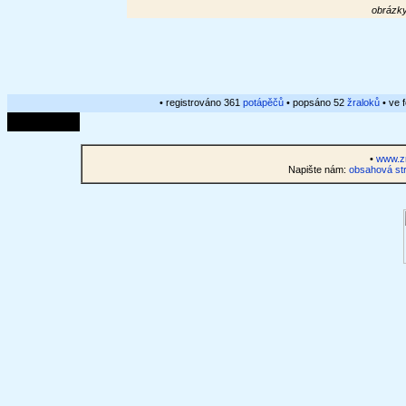
obrázky
• registrováno 361
potápěčů
• popsáno 52
žraloků
• ve 
•
www.zr
Napište nám:
obsahová str