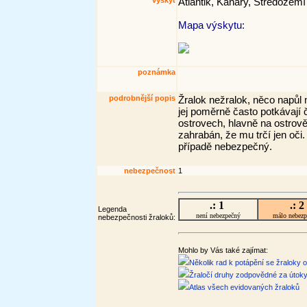
výskyt
Atlantik, Kanáry, Středozemí
Mapa výskytu:
poznámka
podrobnější popis
Žralok nežralok, něco napůl 
jej poměrně často potkávají 
ostrovech, hlavně na ostrov
zahrabán, že mu trčí jen oč
případě nebezpečný.
nebezpečnost
1
.: 1
.: 2
Legenda
není nebezpečný
málo nebez
nebezpečnosti žraloků:
Mohlo by Vás také zajímat:
Několik rad k potápění se žraloky 
Žraločí druhy zodpovědné za útok
Atlas všech evidovaných žraloků