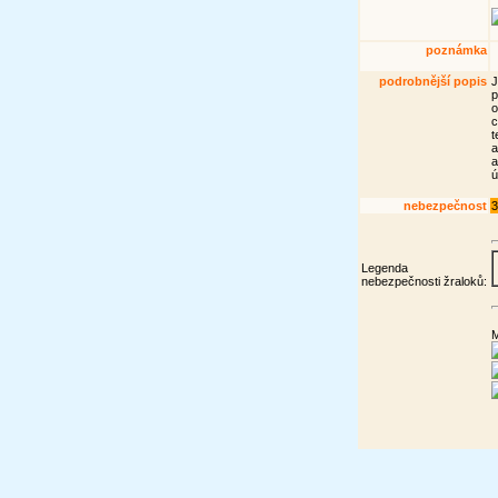
poznámka
podrobnější popis
J
p
o
c
t
a
a
ú
nebezpečnost
3
Legenda
nebezpečnosti žraloků:
M