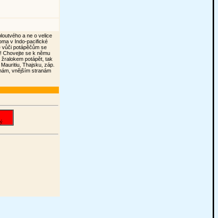
loutvého a ne o velice
oma v Indo-pacifické
le vůči potápěčům se
! Chovejte se k němu
 žralokem potápět, tak
 Mauritiu, Thajsku, záp.
inám, vnějším stranám
ný