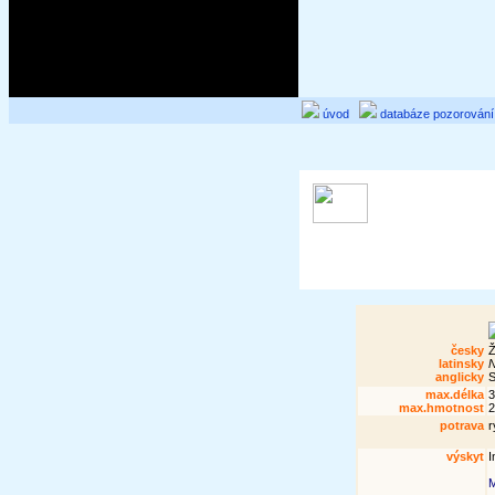
úvod
databáze pozorování
česky
Ž
latinsky
N
anglicky
S
max.délka
3
max.hmotnost
2
potrava
r
výskyt
I
M