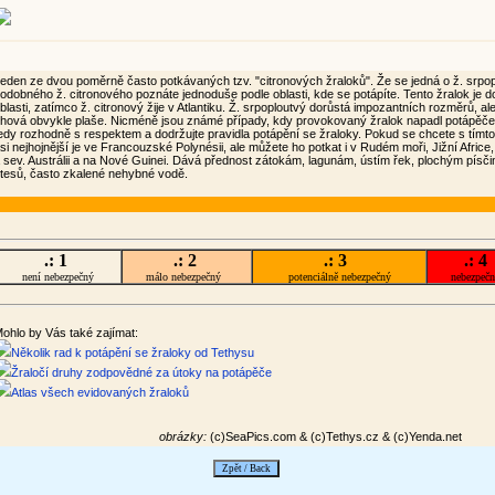
eden ze dvou poměrně často potkávaných tzv. "citronových žraloků". Že se jedná o ž. srpop
odobného ž. citronového poznáte jednoduše podle oblasti, kde se potápíte. Tento žralok je d
blasti, zatímco ž. citronový žije v Atlantiku. Ž. srpoploutvý dorůstá impozantních rozměrů, a
hová obvykle plaše. Nicméně jsou známé případy, kdy provokovaný žralok napadl potápěče
edy rozhodně s respektem a dodržujte pravidla potápění se žraloky. Pokud se chcete s tímto
si nejhojnější je ve Francouzské Polynésii, ale můžete ho potkat i v Rudém moři, Jižní Africe,
 sev. Austrálii a na Nové Guinei. Dává přednost zátokám, lagunám, ústím řek, plochým písč
tesů, často zkalené nehybné vodě.
.: 1
.: 2
.: 3
.: 4
není nebezpečný
málo nebezpečný
potenciálně nebezpečný
nebezpeč
ohlo by Vás také zajímat:
Několik rad k potápění se žraloky od Tethysu
Žraločí druhy zodpovědné za útoky na potápěče
Atlas všech evidovaných žraloků
obrázky:
(c)SeaPics.com & (c)Tethys.cz & (c)Yenda.net