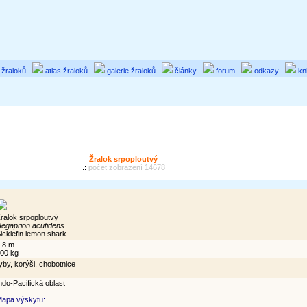
 žraloků
atlas žraloků
galerie žraloků
články
forum
odkazy
kn
Žralok srpoploutvý
.:
počet zobrazení 14678
ralok srpoploutvý
egaprion acutidens
icklefin lemon shark
,8 m
00 kg
yby, korýši, chobotnice
ndo-Pacifická oblast
apa výskytu: