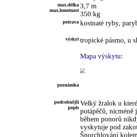
max.délka
3,7 m
max.hmotnost
350 kg
potrava
kostnaté ryby, pary
výskyt
tropické pásmo, u s
Mapa výskytu:
poznámka
podrobnější
Velký žralok u kter
popis
potápěčů, nicméně j
během ponorů nikdy
vyskytuje pod zakot
Šnorchlování kolem