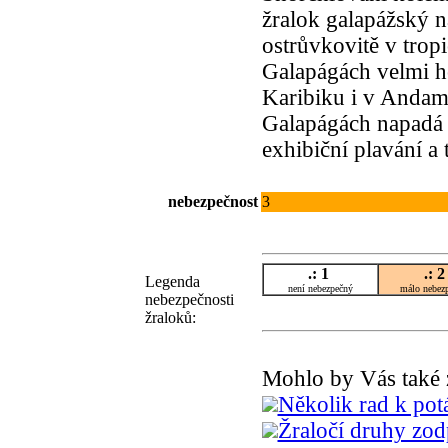
žralok galapážský 
ostrůvkovitě v trop
Galapágách velmi ho
Karibiku i v Andam
Galapágách napadá i
exhibiční plavání a 
nebezpečnost
3
.: 1
.: 
Legenda
není nebezpečný
málo nebe
nebezpečnosti
žraloků:
Mohlo by Vás také 
Několik rad k pot
Žraločí druhy zod