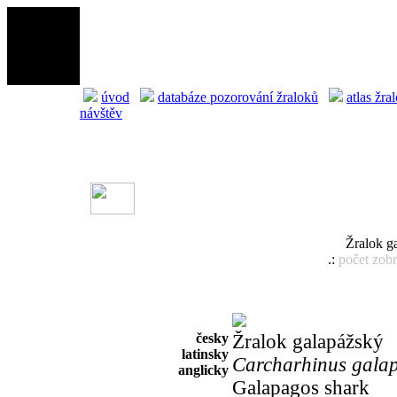
úvod
databáze pozorování žraloků
atlas žra
návštěv
Žralok g
.:
počet zob
česky
Žralok galapážský
latinsky
Carcharhinus galap
anglicky
Galapagos shark