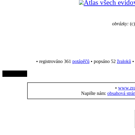
Atlas všech evido
obrázky:
(c)
• registrováno 361
potápěčů
• popsáno 52
žraloků
• 
•
www.zra
Napište nám:
obsahová strá