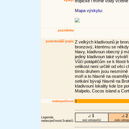
výskyt
tropické i mírné vody včetně 
Mapa výskytu:
poznámka
podrobnější popis
Z velkých kladivounů je bron
bronzový, kterému se někdy
hlavy, kladivoun obecný ji 
jediný kladivoun také vytvář
Vůči potápěčům se k lítosti 
velikost není určitě od věc
tímto druhem jsou nesmírně
moři a to hlavně na osamělýc
setkání bývají hlavně na Bro
kladivouní lokality kde lze p
Malpelo, Cocos island a Cor
nebezpečnost
3
.: 1
.: 2
Legenda
není nebezpečný
málo nebez
nebezpečnosti žraloků: