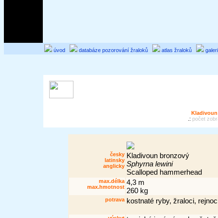
úvod
databáze pozorování žraloků
atlas žraloků
galer
Kladivoun
.:
počet zobr
česky
Kladivoun bronzový
latinsky
Sphyrna lewini
anglicky
Scalloped hammerhead
max.délka
4,3 m
max.hmotnost
260 kg
potrava
kostnaté ryby, žraloci, rejnoc