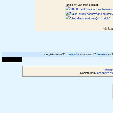
Mohlo by Vás také zajímat:
Několik rad k potápění se žraloky 
Žraločí druhy zodpovědné za útok
Atlas všech evidovaných žraloků
obrázky
• registrováno 361
potápěčů
• popsáno 52
žraloků
• ve 
•
www.zr
Napište nám:
obsahová str